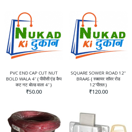
PVC END CAP CUT NUT
SQUARE SOWER ROAD 12''
BOLD WALA 4'' { पीवीसी एंड कैप
BRAAS { स्क्वायर सॉवर रोड
कट नट बोल्ड वाला 4'' }
12''पीतल }
₹50.00
₹120.00